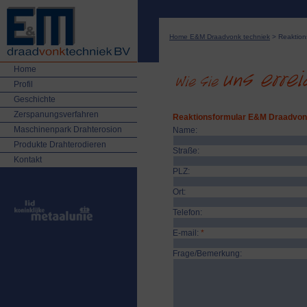
Home E&M Draadvonk techniek
> Reaktion
Home
Profil
Geschichte
Zerspanungsverfahren
Reaktionsformular E&M Draadvon
Maschinenpark Drahterosion
Name:
Produkte Drahterodieren
Straße:
Kontakt
PLZ:
Ort:
Telefon:
E-mail:
*
Frage/Bemerkung: