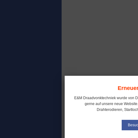
Erneuer
E&M Draadvonktechniek wurde von D
gerne auf unsere neue Website.
Drahterodieren, Startloc
Besuc