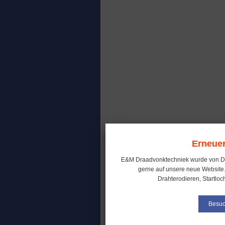
Erneuer
E&M Draadvonktechniek wurde von D
gerne auf unsere neue Website.
Drahterodieren, Startloc
Besuc