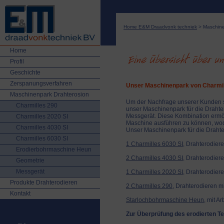
Home E&M Draadvonk techniek
> Maschine
Home
Profil
Geschichte
Zerspanungsverfahren
Unser Maschinenpark von Charmil
Maschinenpark Drahterosion
Um der Nachfrage unserer Kunden sc
Charmilles 290
unser Maschinenpark für die Draht
Messgerät. Diese Kombination ermög
Charmilles 2020 SI
Maschine ausführen zu können, wodu
Charmilles 4030 SI
Unser Maschinenpark für die Drahte
Charmilles 6030 SI
1 Charmilles 6030 SI
, Drahterodier
Erodierbohrmaschine Heun
2 Charmilles 4030 SI
, Drahterodiere
Geometrie
Messgerät
1 Charmilles 2020 SI
, Drahterodiere
Produkte Drahterodieren
2 Charmilles 290
, Drahterodieren m
Kontakt
Starlochbohrmaschine Heun
, mit A
Zur Überprüfung des erodierten Tei