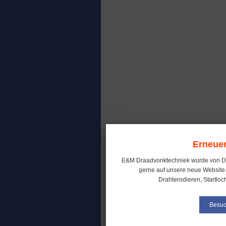
Erneuer
E&M Draadvonktechniek wurde von D
gerne auf unsere neue Website.
Drahterodieren, Startloc
Besuc